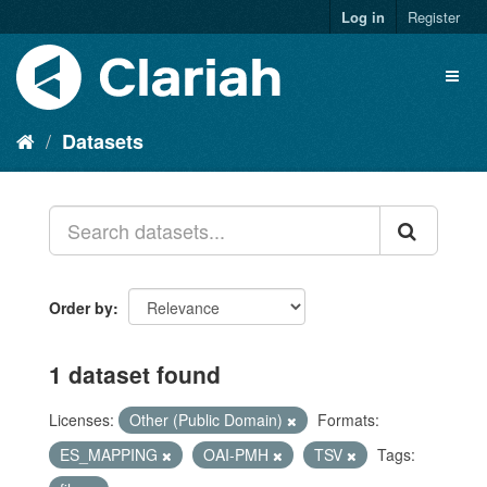
Log in
Register
Datasets
Order by
1 dataset found
Licenses:
Other (Public Domain)
Formats:
ES_MAPPING
OAI-PMH
TSV
Tags: