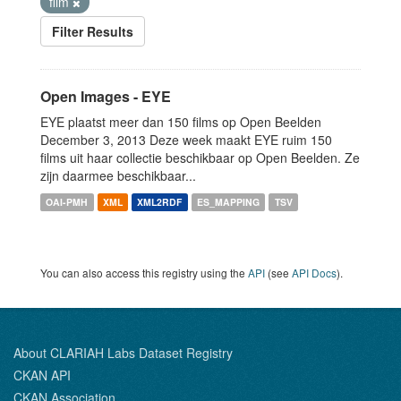
film
Filter Results
Open Images - EYE
EYE plaatst meer dan 150 films op Open Beelden
December 3, 2013 Deze week maakt EYE ruim 150
films uit haar collectie beschikbaar op Open Beelden. Ze
zijn daarmee beschikbaar...
OAI-PMH
XML
XML2RDF
ES_MAPPING
TSV
You can also access this registry using the
API
(see
API Docs
).
About CLARIAH Labs Dataset Registry
CKAN API
CKAN Association