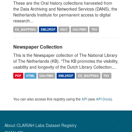
These are the Oral history collections harvested from
the Data Archiving and Networked Services (DANS), the
Netherlands Institute for permanent access to digital
research...
ES_MAPPING
XML2RDF
XSLT
OAI-PMH
TSV
Newspaper Collection
This is the Newspaper collection of The National Library
of The Netherlands (KB). "The KB promotes the visibility,
usability and longevity of the Dutch Library Collection,...
PDF
HTML
OAI-PMH
XML2RDF
ES_MAPPING
TSV
You can also access this registry using the
API
(see
API Docs
).
About CLARIAH Labs Dataset Registry