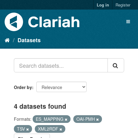
Log in
Register
Datasets
Order by
4 datasets found
Formats:
ES_MAPPING
OAI-PMH
TSV
XML2RDF