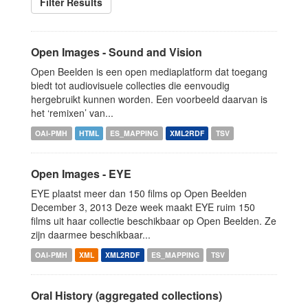
Filter Results
Open Images - Sound and Vision
Open Beelden is een open mediaplatform dat toegang
biedt tot audiovisuele collecties die eenvoudig
hergebruikt kunnen worden. Een voorbeeld daarvan is
het ‘remixen’ van...
OAI-PMH
HTML
ES_MAPPING
XML2RDF
TSV
Open Images - EYE
EYE plaatst meer dan 150 films op Open Beelden
December 3, 2013 Deze week maakt EYE ruim 150
films uit haar collectie beschikbaar op Open Beelden. Ze
zijn daarmee beschikbaar...
OAI-PMH
XML
XML2RDF
ES_MAPPING
TSV
Oral History (aggregated collections)