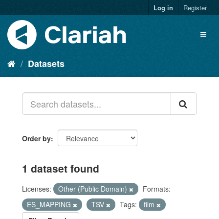
Log in
Register
Datasets
Order by
1 dataset found
Licenses:
Other (Public Domain)
Formats:
ES_MAPPING
TSV
Tags:
film