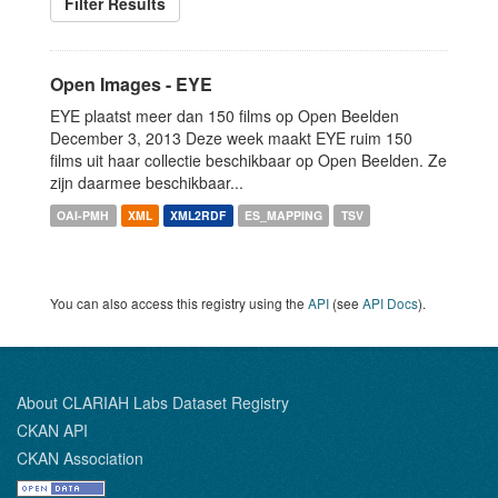
Filter Results
Open Images - EYE
EYE plaatst meer dan 150 films op Open Beelden
December 3, 2013 Deze week maakt EYE ruim 150
films uit haar collectie beschikbaar op Open Beelden. Ze
zijn daarmee beschikbaar...
OAI-PMH
XML
XML2RDF
ES_MAPPING
TSV
You can also access this registry using the
API
(see
API Docs
).
About CLARIAH Labs Dataset Registry
CKAN API
CKAN Association