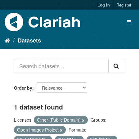
Log in
Register
Datasets
Order by
1 dataset found
Licenses:
Other (Public Domain)
Groups:
Open Images Project
Formats: