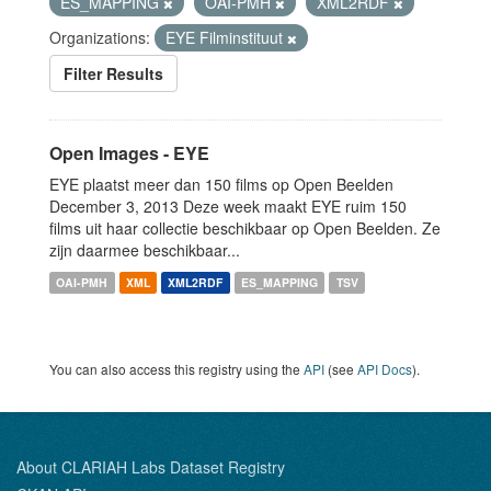
ES_MAPPING
OAI-PMH
XML2RDF
Organizations:
EYE Filminstituut
Filter Results
Open Images - EYE
EYE plaatst meer dan 150 films op Open Beelden
December 3, 2013 Deze week maakt EYE ruim 150
films uit haar collectie beschikbaar op Open Beelden. Ze
zijn daarmee beschikbaar...
OAI-PMH
XML
XML2RDF
ES_MAPPING
TSV
You can also access this registry using the
API
(see
API Docs
).
About CLARIAH Labs Dataset Registry