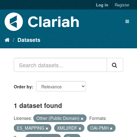
Log in
Register
Datasets
Order by
1 dataset found
Licenses:
Other (Public Domain)
Formats:
ES_MAPPING
XML2RDF
OAI-PMH