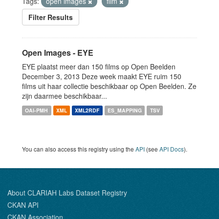
Tags:
open images
film
Filter Results
Open Images - EYE
EYE plaatst meer dan 150 films op Open Beelden
December 3, 2013 Deze week maakt EYE ruim 150
films uit haar collectie beschikbaar op Open Beelden. Ze
zijn daarmee beschikbaar...
OAI-PMH
XML
XML2RDF
ES_MAPPING
TSV
You can also access this registry using the
API
(see
API Docs
).
About CLARIAH Labs Dataset Registry
CKAN API
CKAN Association