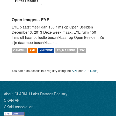
Filter Results
Open Images - EYE
EYE plaatst meer dan 150 films op Open Beelden
December 3, 2013 Deze week maakt EYE ruim 150
films uit haar collectie beschikbaar op Open Beelden. Ze
zijn daarmee beschikbaar...
OAI-PMH
XML
XML2RDF
ES_MAPPING
TSV
You can also access this registry using the
API
(see
API Docs
).
About CLARIAH Labs Dataset Registry
CKAN API
CKAN Association