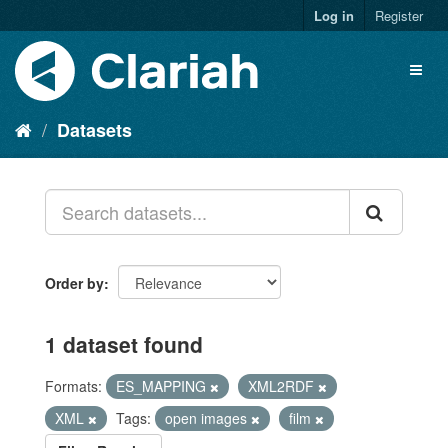
Log in
Register
Datasets
Order by
1 dataset found
Formats:
ES_MAPPING
XML2RDF
XML
Tags:
open images
film