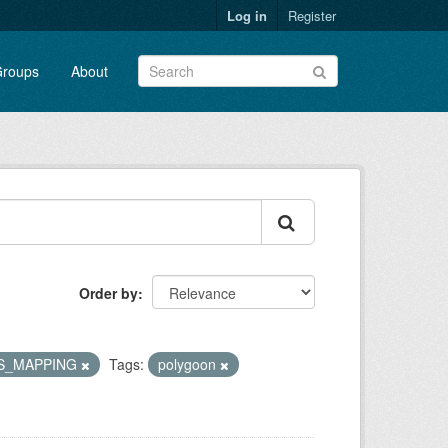
Log in
Register
roups
About
Order by
S_MAPPING
Tags:
polygoon