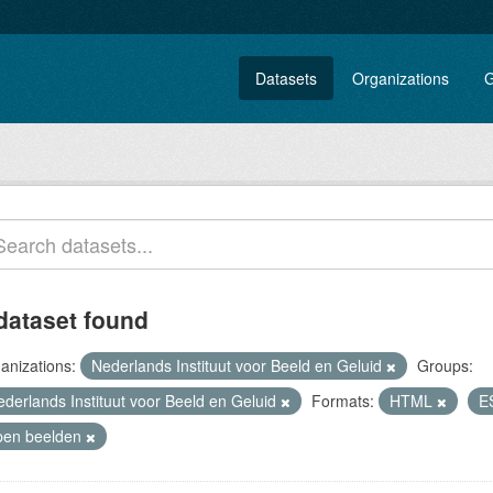
Datasets
Organizations
G
dataset found
anizations:
Nederlands Instituut voor Beeld en Geluid
Groups:
ederlands Instituut voor Beeld en Geluid
Formats:
HTML
E
pen beelden