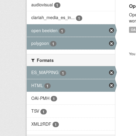
audiovisual
Op
1
Ope
clariah_media_es_in...
1
wor
open beelden
OA
1
polygoon
1
You 
Formats
ES_MAPPING
1
HTML
1
OAI-PMH
1
TSV
1
XML2RDF
1