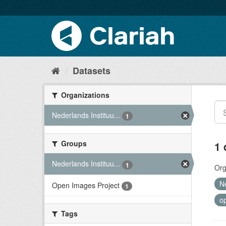
Datasets
Organizations
Nederlands Instituu...
1
Groups
1 
Nederlands Instituu...
1
Org
N
Open Images Project
1
o
Tags