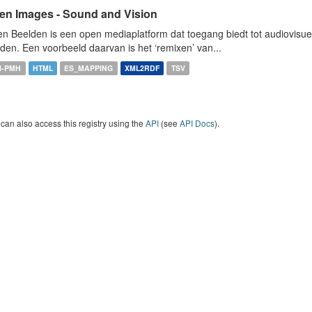
en Images - Sound and Vision
n Beelden is een open mediaplatform dat toegang biedt tot audiovisuel
den. Een voorbeeld daarvan is het ‘remixen’ van...
I-PMH
HTML
ES_MAPPING
XML2RDF
TSV
can also access this registry using the
API
(see
API Docs
).