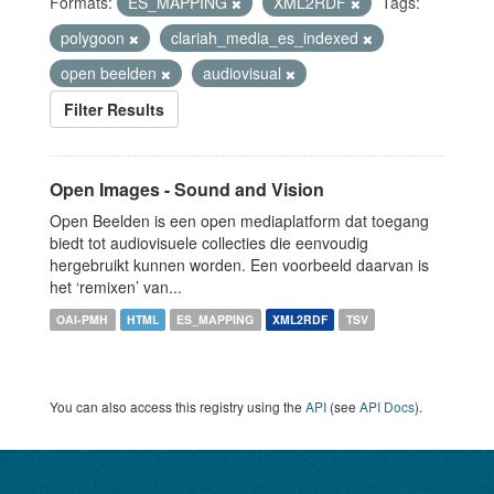
Formats:
ES_MAPPING
XML2RDF
Tags:
polygoon
clariah_media_es_indexed
open beelden
audiovisual
Filter Results
Open Images - Sound and Vision
Open Beelden is een open mediaplatform dat toegang
biedt tot audiovisuele collecties die eenvoudig
hergebruikt kunnen worden. Een voorbeeld daarvan is
het ‘remixen’ van...
OAI-PMH
HTML
ES_MAPPING
XML2RDF
TSV
You can also access this registry using the
API
(see
API Docs
).