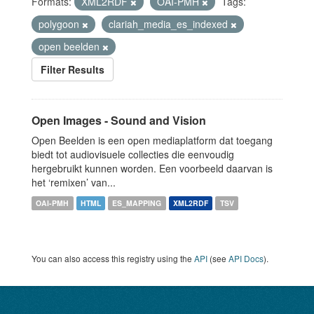
Formats:
XML2RDF
OAI-PMH
Tags:
polygoon
clariah_media_es_indexed
open beelden
Filter Results
Open Images - Sound and Vision
Open Beelden is een open mediaplatform dat toegang
biedt tot audiovisuele collecties die eenvoudig
hergebruikt kunnen worden. Een voorbeeld daarvan is
het ‘remixen’ van...
OAI-PMH
HTML
ES_MAPPING
XML2RDF
TSV
You can also access this registry using the
API
(see
API Docs
).