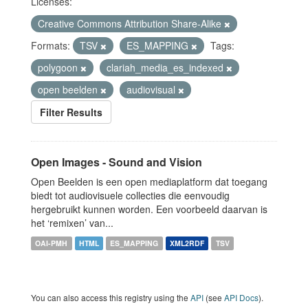
Licenses:
Creative Commons Attribution Share-Alike
Formats:
TSV
ES_MAPPING
Tags:
polygoon
clariah_media_es_indexed
open beelden
audiovisual
Filter Results
Open Images - Sound and Vision
Open Beelden is een open mediaplatform dat toegang
biedt tot audiovisuele collecties die eenvoudig
hergebruikt kunnen worden. Een voorbeeld daarvan is
het ‘remixen’ van...
OAI-PMH
HTML
ES_MAPPING
XML2RDF
TSV
You can also access this registry using the
API
(see
API Docs
).