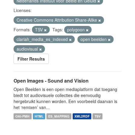
Nederlands Instituut voor Beeld en Geluid
Licenses:
Creative Commons Attribution Share-Alike
Formats:
TSV
Tags:
polygoon
clariah_media_es_indexed
open beelden
audiovisual
Filter Results
Open Images - Sound and Vision
Open Beelden is een open mediaplatform dat toegang
biedt tot audiovisuele collecties die eenvoudig
hergebruikt kunnen worden. Een voorbeeld daarvan is
het ‘remixen’ van...
OAI-PMH
HTML
ES_MAPPING
XML2RDF
TSV