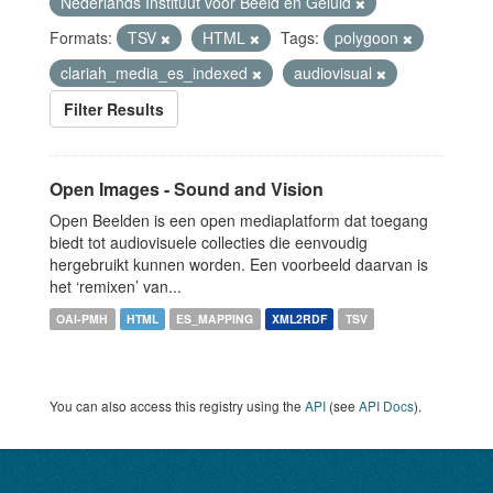
Nederlands Instituut voor Beeld en Geluid
Formats:
TSV
HTML
Tags:
polygoon
clariah_media_es_indexed
audiovisual
Filter Results
Open Images - Sound and Vision
Open Beelden is een open mediaplatform dat toegang
biedt tot audiovisuele collecties die eenvoudig
hergebruikt kunnen worden. Een voorbeeld daarvan is
het ‘remixen’ van...
OAI-PMH
HTML
ES_MAPPING
XML2RDF
TSV
You can also access this registry using the
API
(see
API Docs
).