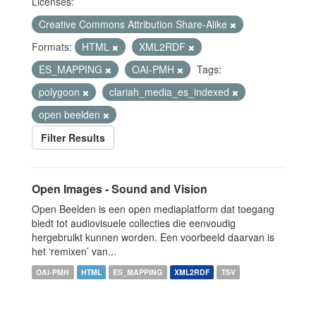
Licenses:
Creative Commons Attribution Share-Alike
Formats:
HTML
XML2RDF
ES_MAPPING
OAI-PMH
Tags:
polygoon
clariah_media_es_indexed
open beelden
Filter Results
Open Images - Sound and Vision
Open Beelden is een open mediaplatform dat toegang
biedt tot audiovisuele collecties die eenvoudig
hergebruikt kunnen worden. Een voorbeeld daarvan is
het ‘remixen’ van...
OAI-PMH
HTML
ES_MAPPING
XML2RDF
TSV