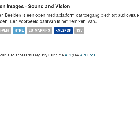
en Images - Sound and Vision
n Beelden is een open mediaplatform dat toegang biedt tot audiovisuel
den. Een voorbeeld daarvan is het ‘remixen’ van...
I-PMH
HTML
ES_MAPPING
XML2RDF
TSV
can also access this registry using the
API
(see
API Docs
).