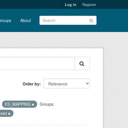
Log in
Register
roups
About
Order by
ES_MAPPING
Groups:
exed