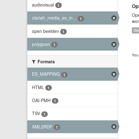
audiovisual
Op
1
Ope
clariah_media_es_in...
1
wor
open beelden
OA
1
polygoon
1
You 
Formats
ES_MAPPING
1
HTML
1
OAI-PMH
1
TSV
1
XML2RDF
1