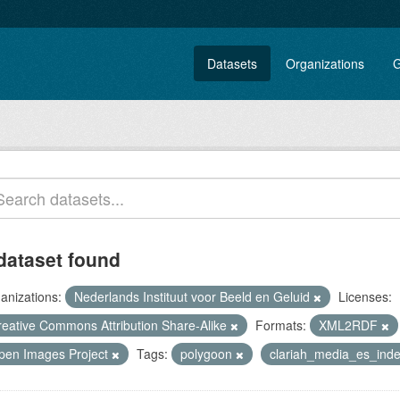
Datasets
Organizations
G
dataset found
anizations:
Nederlands Instituut voor Beeld en Geluid
Licenses:
reative Commons Attribution Share-Alike
Formats:
XML2RDF
pen Images Project
Tags:
polygoon
clariah_media_es_ind