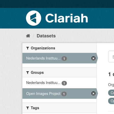
Datasets
Organizations
Nederlands Instituu...
1
Groups
1 
Nederlands Instituu...
1
Org
C
Open Images Project
1
O
Tags