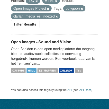
Formats:
TSV
HTML
Groups:
Open Images Project
Tags:
polygoon
clariah_media_es_indexed
Filter Results
Open Images - Sound and Vision
Open Beelden is een open mediaplatform dat toegang
biedt tot audiovisuele collecties die eenvoudig
hergebruikt kunnen worden. Een voorbeeld daarvan is
het ‘remixen’ van...
OAI-PMH
HTML
ES_MAPPING
XML2RDF
TSV
You can also access this registry using the
API
(see
API Docs
).