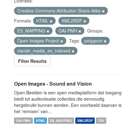
Licenses:
Creative Commons Attribution Share-Alike
Formats:
HTML
XML2RDF
ES_MAPPING
OAI-PMH
Groups:
Open Images Project
Tags:
polygoon
clariah_media_es_indexed
Filter Results
Open Images - Sound and Vision
Open Beelden is een open mediaplatform dat toegang
biedt tot audiovisuele collecties die eenvoudig
hergebruikt kunnen worden. Een voorbeeld daarvan is
het ‘remixen’ van...
OAI-PMH
HTML
ES_MAPPING
XML2RDF
TSV