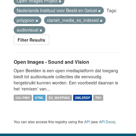
Open Images Project
Nederlands Instituut voor Beeld en Geluid
Tags:
polygoon
clariah_media_es_indexed
audiovisual
Filter Results
Open Images - Sound and Vision
Open Beelden is een open mediaplatform dat toegang
biedt tot audiovisuele collecties die eenvoudig
hergebruikt kunnen worden. Een voorbeeld daarvan is
het ‘remixen’ van...
OAI-PMH
HTML
ES_MAPPING
XML2RDF
TSV
You can also access this registry using the
API
(see
API Docs
).