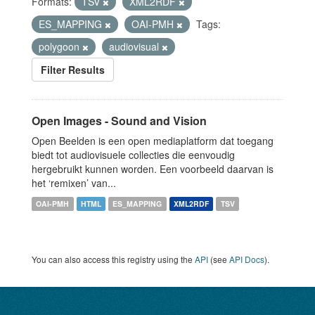
Formats:
TSV
XML2RDF
ES_MAPPING
OAI-PMH
Tags:
polygoon
audiovisual
Filter Results
Open Images - Sound and Vision
Open Beelden is een open mediaplatform dat toegang
biedt tot audiovisuele collecties die eenvoudig
hergebruikt kunnen worden. Een voorbeeld daarvan is
het ‘remixen’ van...
OAI-PMH
HTML
ES_MAPPING
XML2RDF
TSV
You can also access this registry using the
API
(see
API Docs
).