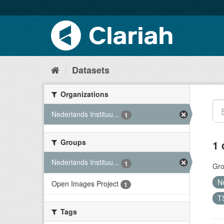
Datasets
Organizations
Nederlands Instituu...
1
Groups
1 
Nederlands Instituu...
1
Gro
N
Open Images Project
1
T
Tags