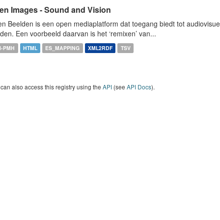
en Images - Sound and Vision
n Beelden is een open mediaplatform dat toegang biedt tot audiovisuel
den. Een voorbeeld daarvan is het ‘remixen’ van...
I-PMH
HTML
ES_MAPPING
XML2RDF
TSV
can also access this registry using the
API
(see
API Docs
).