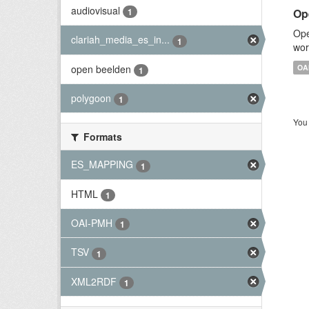
audiovisual
Op
1
Ope
clariah_media_es_in...
1
wor
open beelden
OA
1
polygoon
1
You 
Formats
ES_MAPPING
1
HTML
1
OAI-PMH
1
TSV
1
XML2RDF
1