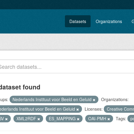
Datasets
Organizations
G
dataset found
ups:
Nederlands Instituut voor Beeld en Geluid
Organizations:
ederlands Instituut voor Beeld en Geluid
Licenses:
Creative Comm
SV
XML2RDF
ES_MAPPING
OAI-PMH
Tags:
p