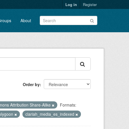
Log in
Register
roups
About
Order by
ons Attribution Share-Alike
Formats:
olygoon
clariah_media_es_indexed