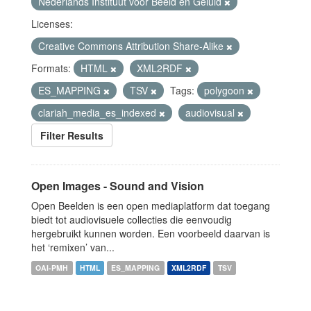
Nederlands Instituut voor Beeld en Geluid
Licenses:
Creative Commons Attribution Share-Alike
Formats:
HTML
XML2RDF
ES_MAPPING
TSV
Tags:
polygoon
clariah_media_es_indexed
audiovisual
Filter Results
Open Images - Sound and Vision
Open Beelden is een open mediaplatform dat toegang
biedt tot audiovisuele collecties die eenvoudig
hergebruikt kunnen worden. Een voorbeeld daarvan is
het ‘remixen’ van...
OAI-PMH
HTML
ES_MAPPING
XML2RDF
TSV