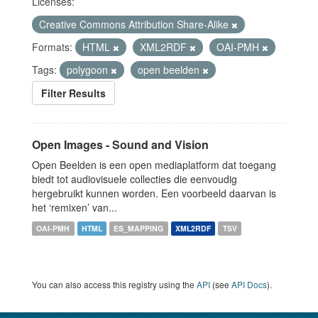
Licenses:
Creative Commons Attribution Share-Alike
Formats:
HTML
XML2RDF
OAI-PMH
Tags:
polygoon
open beelden
Filter Results
Open Images - Sound and Vision
Open Beelden is een open mediaplatform dat toegang
biedt tot audiovisuele collecties die eenvoudig
hergebruikt kunnen worden. Een voorbeeld daarvan is
het ‘remixen’ van...
OAI-PMH
HTML
ES_MAPPING
XML2RDF
TSV
You can also access this registry using the
API
(see
API Docs
).