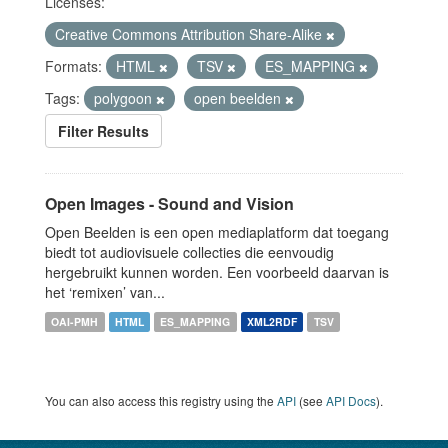
Licenses:
Creative Commons Attribution Share-Alike
Formats:
HTML
TSV
ES_MAPPING
Tags:
polygoon
open beelden
Filter Results
Open Images - Sound and Vision
Open Beelden is een open mediaplatform dat toegang
biedt tot audiovisuele collecties die eenvoudig
hergebruikt kunnen worden. Een voorbeeld daarvan is
het ‘remixen’ van...
OAI-PMH
HTML
ES_MAPPING
XML2RDF
TSV
You can also access this registry using the
API
(see
API Docs
).