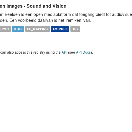
en Images - Sound and Vision
n Beelden is een open mediaplatform dat toegang biedt tot audiovisuel
den. Een voorbeeld daarvan is het ‘remixen’ van...
I-PMH
HTML
ES_MAPPING
XML2RDF
TSV
can also access this registry using the
API
(see
API Docs
).