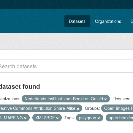
Datasets
Organizations
G
dataset found
anizations:
Nederlands Instituut voor Beeld en Geluid
Licenses:
reative Commons Attribution Share-Alike
Groups:
Open Images P
S_MAPPING
XML2RDF
Tags:
polygoon
open beeld