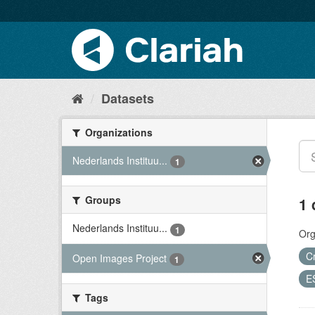
Datasets
Organizations
Nederlands Instituu...
1
Groups
1 
Nederlands Instituu...
1
Org
C
Open Images Project
1
E
Tags