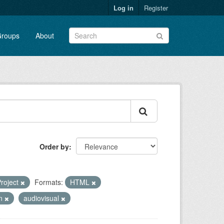
Log in
Register
roups
About
Order by
roject
Formats:
HTML
en
audiovisual