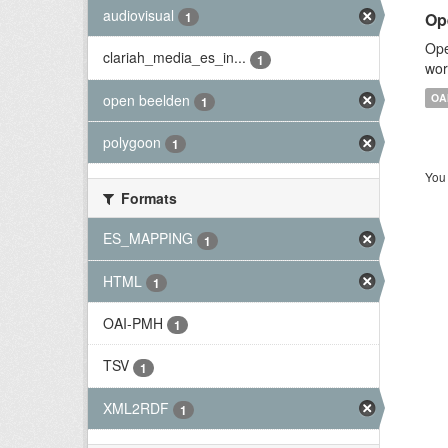
audiovisual
Op
1
Ope
clariah_media_es_in...
1
wor
open beelden
OA
1
polygoon
1
You 
Formats
ES_MAPPING
1
HTML
1
OAI-PMH
1
TSV
1
XML2RDF
1