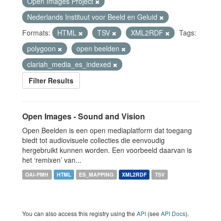
Open Images Project
Nederlands Instituut voor Beeld en Geluid
Formats:
HTML
TSV
XML2RDF
Tags:
polygoon
open beelden
clariah_media_es_indexed
Filter Results
Open Images - Sound and Vision
Open Beelden is een open mediaplatform dat toegang
biedt tot audiovisuele collecties die eenvoudig
hergebruikt kunnen worden. Een voorbeeld daarvan is
het ‘remixen’ van...
OAI-PMH
HTML
ES_MAPPING
XML2RDF
TSV
You can also access this registry using the
API
(see
API Docs
).