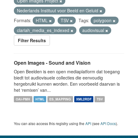
Open Images Project
Nederlands Instituut voor Beeld en Geluid
Formats:
HTML
TSV
Tags:
polygoon
clariah_media_es_indexed
audiovisual
Filter Results
Open Images - Sound and Vision
Open Beelden is een open mediaplatform dat toegang
biedt tot audiovisuele collecties die eenvoudig
hergebruikt kunnen worden. Een voorbeeld daarvan is
het ‘remixen’ van...
OAI-PMH
HTML
ES_MAPPING
XML2RDF
TSV
You can also access this registry using the
API
(see
API Docs
).