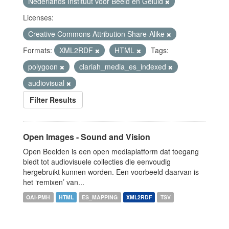
Nederlands Instituut voor Beeld en Geluid
Licenses:
Creative Commons Attribution Share-Alike
Formats:
XML2RDF
HTML
Tags:
polygoon
clariah_media_es_indexed
audiovisual
Filter Results
Open Images - Sound and Vision
Open Beelden is een open mediaplatform dat toegang
biedt tot audiovisuele collecties die eenvoudig
hergebruikt kunnen worden. Een voorbeeld daarvan is
het ‘remixen’ van...
OAI-PMH
HTML
ES_MAPPING
XML2RDF
TSV