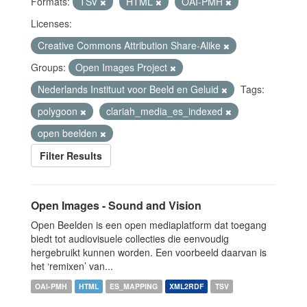
Formats:
TSV
HTML
OAI-PMH
Licenses:
Creative Commons Attribution Share-Alike
Groups:
Open Images Project
Nederlands Instituut voor Beeld en Geluid
Tags:
polygoon
clariah_media_es_indexed
open beelden
Filter Results
Open Images - Sound and Vision
Open Beelden is een open mediaplatform dat toegang
biedt tot audiovisuele collecties die eenvoudig
hergebruikt kunnen worden. Een voorbeeld daarvan is
het ‘remixen’ van...
OAI-PMH
HTML
ES_MAPPING
XML2RDF
TSV