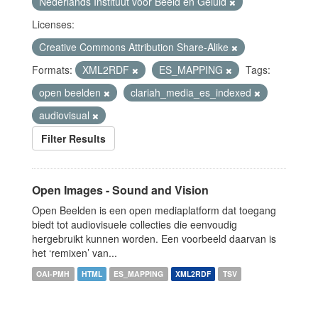
Nederlands Instituut voor Beeld en Geluid
Licenses:
Creative Commons Attribution Share-Alike
Formats:
XML2RDF
ES_MAPPING
Tags:
open beelden
clariah_media_es_indexed
audiovisual
Filter Results
Open Images - Sound and Vision
Open Beelden is een open mediaplatform dat toegang
biedt tot audiovisuele collecties die eenvoudig
hergebruikt kunnen worden. Een voorbeeld daarvan is
het ‘remixen’ van...
OAI-PMH
HTML
ES_MAPPING
XML2RDF
TSV