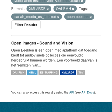
Nederlands Instituut voor Beeld en Geluid
Formats:
XML2RDF
OAI-PMH
Tags:
clariah_media_es_indexed
open beelden
Filter Results
Open Images - Sound and Vision
Open Beelden is een open mediaplatform dat toegang
biedt tot audiovisuele collecties die eenvoudig
hergebruikt kunnen worden. Een voorbeeld daarvan is
het ‘remixen’ van...
OAI-PMH
HTML
ES_MAPPING
XML2RDF
TSV
You can also access this registry using the
API
(see
API Docs
).