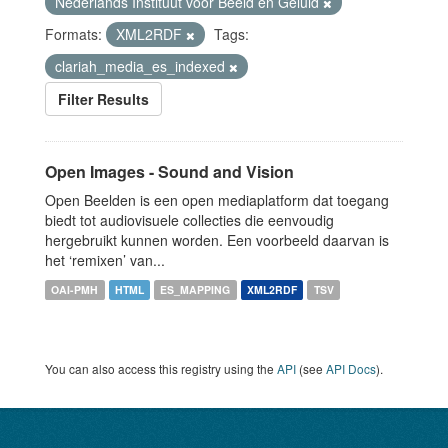
Nederlands Instituut voor Beeld en Geluid
Formats:
XML2RDF
Tags:
clariah_media_es_indexed
Filter Results
Open Images - Sound and Vision
Open Beelden is een open mediaplatform dat toegang
biedt tot audiovisuele collecties die eenvoudig
hergebruikt kunnen worden. Een voorbeeld daarvan is
het ‘remixen’ van...
OAI-PMH
HTML
ES_MAPPING
XML2RDF
TSV
You can also access this registry using the
API
(see
API Docs
).