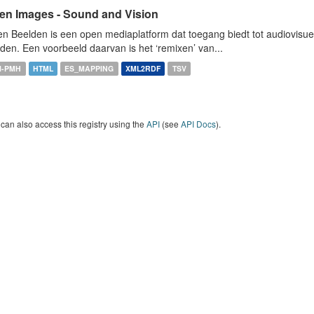
en Images - Sound and Vision
n Beelden is een open mediaplatform dat toegang biedt tot audiovisuel
den. Een voorbeeld daarvan is het ‘remixen’ van...
I-PMH
HTML
ES_MAPPING
XML2RDF
TSV
can also access this registry using the
API
(see
API Docs
).