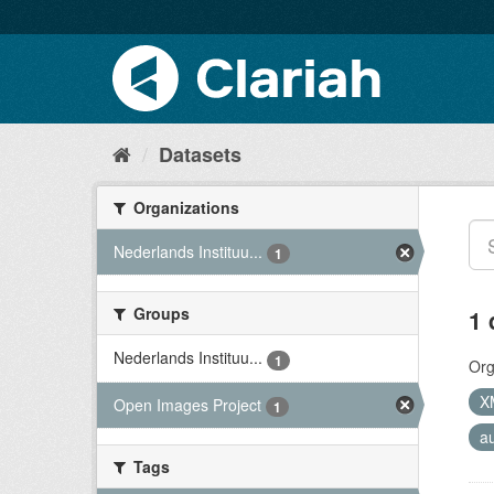
Datasets
Organizations
Nederlands Instituu...
1
Groups
1 
Nederlands Instituu...
1
Org
X
Open Images Project
1
a
Tags