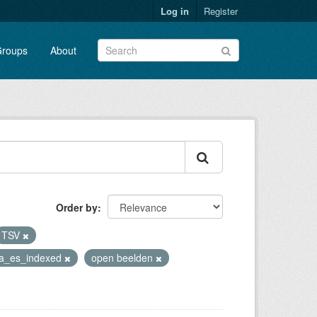
Log in
Register
roups
About
Order by
TSV
ia_es_indexed
open beelden