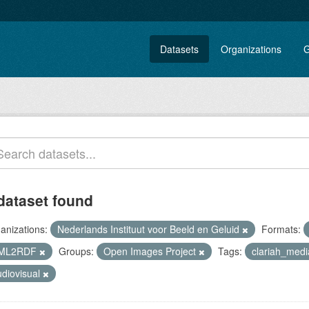
Datasets
Organizations
G
dataset found
anizations:
Nederlands Instituut voor Beeld en Geluid
Formats:
ML2RDF
Groups:
Open Images Project
Tags:
clariah_med
udiovisual