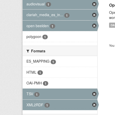
audiovisual
Op
1
Ope
clariah_media_es_in...
1
wor
open beelden
OA
1
polygoon
1
You 
Formats
ES_MAPPING
1
HTML
1
OAI-PMH
1
TSV
1
XML2RDF
1