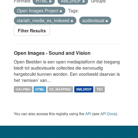
Formats:
HTML
XML2RDF
Groups:
Open Images Project
Tags:
clariah_media_es_indexed
audiovisual
Filter Results
Open Images - Sound and Vision
Open Beelden is een open mediaplatform dat toegang
biedt tot audiovisuele collecties die eenvoudig
hergebruikt kunnen worden. Een voorbeeld daarvan is
het ‘remixen’ van...
OAI-PMH
HTML
ES_MAPPING
XML2RDF
TSV
You can also access this registry using the
API
(see
API Docs
).