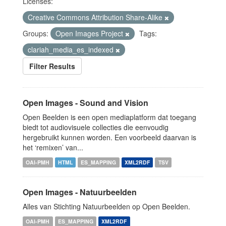
Licenses:
Creative Commons Attribution Share-Alike
Groups:
Open Images Project
Tags:
clariah_media_es_indexed
Filter Results
Open Images - Sound and Vision
Open Beelden is een open mediaplatform dat toegang
biedt tot audiovisuele collecties die eenvoudig
hergebruikt kunnen worden. Een voorbeeld daarvan is
het ‘remixen’ van...
OAI-PMH
HTML
ES_MAPPING
XML2RDF
TSV
Open Images - Natuurbeelden
Alles van Stichting Natuurbeelden op Open Beelden.
OAI-PMH
ES_MAPPING
XML2RDF