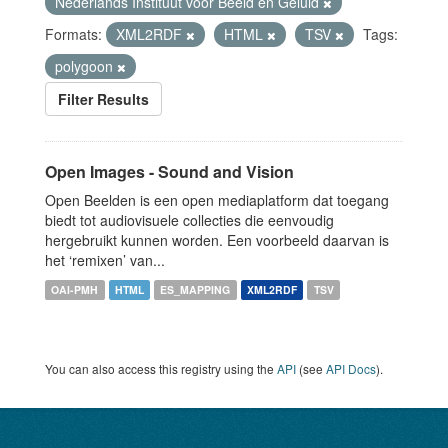
Nederlands Instituut voor Beeld en Geluid
Formats:
XML2RDF
HTML
TSV
Tags:
polygoon
Filter Results
Open Images - Sound and Vision
Open Beelden is een open mediaplatform dat toegang
biedt tot audiovisuele collecties die eenvoudig
hergebruikt kunnen worden. Een voorbeeld daarvan is
het ‘remixen’ van...
OAI-PMH
HTML
ES_MAPPING
XML2RDF
TSV
You can also access this registry using the
API
(see
API Docs
).