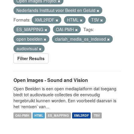
Open Images Project
Nederlands Instituut voor Beeld en Geluid
Formats:
XML2RDF
HTML
TSV
ES_MAPPING
OAI-PMH
Tags:
open beelden
clariah_media_es_indexed
audiovisual
Filter Results
Open Images - Sound and Vision
Open Beelden is een open mediaplatform dat toegang
biedt tot audiovisuele collecties die eenvoudig
hergebruikt kunnen worden. Een voorbeeld daarvan is
het ‘remixen’ van...
OAI-PMH
HTML
ES_MAPPING
XML2RDF
TSV