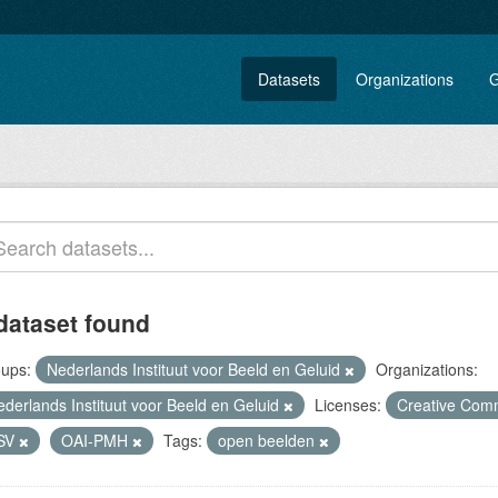
Datasets
Organizations
G
dataset found
ups:
Nederlands Instituut voor Beeld en Geluid
Organizations:
ederlands Instituut voor Beeld en Geluid
Licenses:
Creative Comm
SV
OAI-PMH
Tags:
open beelden