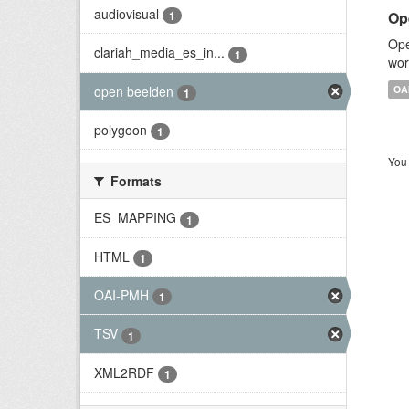
audiovisual
Op
1
Ope
clariah_media_es_in...
1
wor
open beelden
OA
1
polygoon
1
You 
Formats
ES_MAPPING
1
HTML
1
OAI-PMH
1
TSV
1
XML2RDF
1