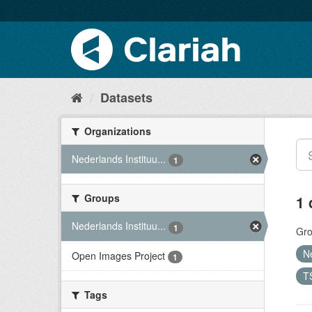
Datasets
Organizations
Nederlands Instituu...
1
Groups
1 
Nederlands Instituu...
1
Gro
N
Open Images Project
1
T
Tags