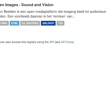
en Images - Sound and Vision
n Beelden is een open mediaplatform dat toegang biedt tot audiovisuel
den. Een voorbeeld daarvan is het ‘remixen’ van...
I-PMH
HTML
ES_MAPPING
XML2RDF
TSV
can also access this registry using the
API
(see
API Docs
).