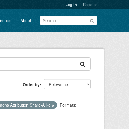
Log in
Register
roups
About
Order by
ons Attribution Share-Alike
Formats: