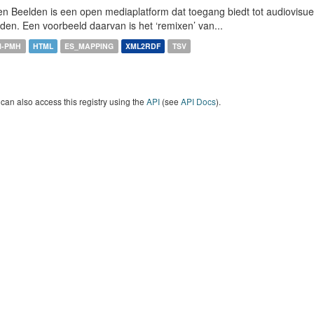
n Beelden is een open mediaplatform dat toegang biedt tot audiovisuel
den. Een voorbeeld daarvan is het ‘remixen’ van...
I-PMH
HTML
ES_MAPPING
XML2RDF
TSV
can also access this registry using the
API
(see
API Docs
).