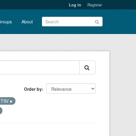
Log in
Register
roups
About
Order by
TSV