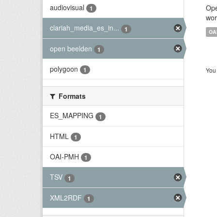
audiovisual
Ope
1
wor
clariah_media_es_in...
1
OA
open beelden
1
polygoon
1
You 
Formats
ES_MAPPING
1
HTML
1
OAI-PMH
1
TSV
1
XML2RDF
1