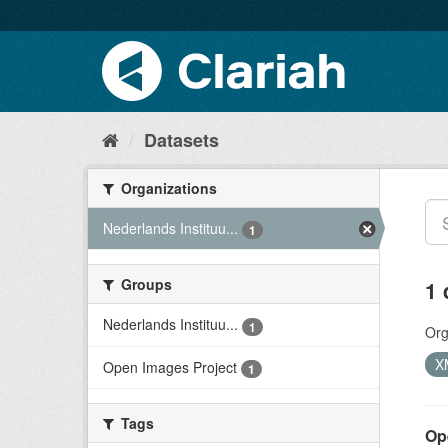
Datasets
Organizations
Nederlands Instituu...
1
Groups
1 
Nederlands Instituu...
1
Org
X
Open Images Project
1
Tags
Op