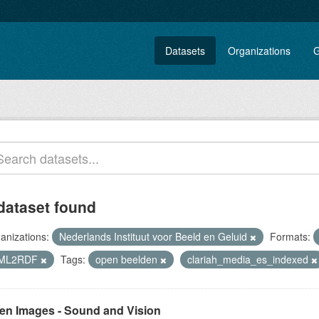
Datasets
Organizations
G
dataset found
anizations:
Nederlands Instituut voor Beeld en Geluid
Formats:
ML2RDF
Tags:
open beelden
clariah_media_es_indexed
en Images - Sound and Vision