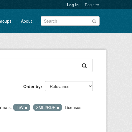
Log in
Register
roups
About
Order by
rmats:
TSV
XML2RDF
Licenses: