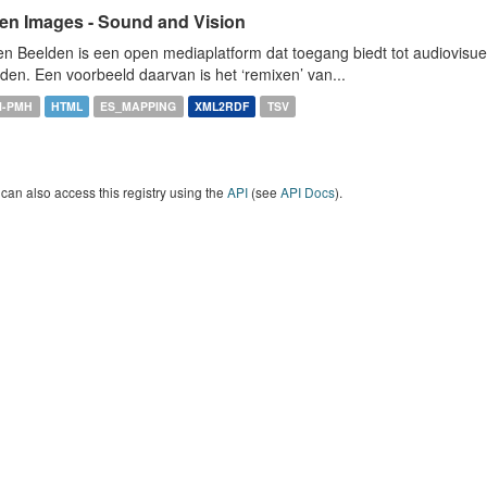
en Images - Sound and Vision
n Beelden is een open mediaplatform dat toegang biedt tot audiovisuel
den. Een voorbeeld daarvan is het ‘remixen’ van...
I-PMH
HTML
ES_MAPPING
XML2RDF
TSV
can also access this registry using the
API
(see
API Docs
).