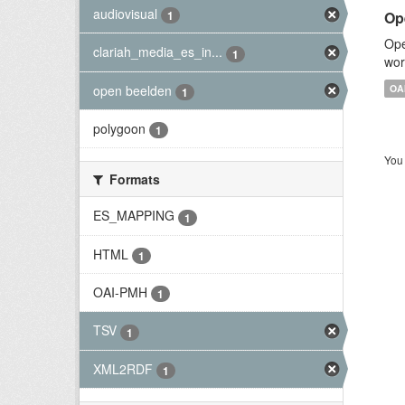
audiovisual
Op
1
Ope
clariah_media_es_in...
1
wor
open beelden
OA
1
polygoon
1
You 
Formats
ES_MAPPING
1
HTML
1
OAI-PMH
1
TSV
1
XML2RDF
1