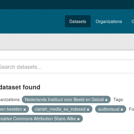
Datasets
Organizations
G
dataset found
anizations:
Nederlands Instituut voor Beeld en Geluid
Tags:
pen beelden
clariah_media_es_indexed
audiovisual
Fo
reative Commons Attribution Share-Alike