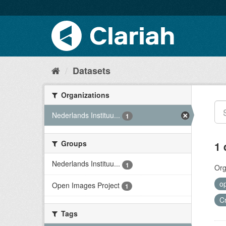
Datasets
Organizations
Nederlands Instituu...
1
Groups
1 
Nederlands Instituu...
1
Org
o
Open Images Project
1
C
Tags