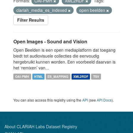
Formats:
OAI-PMH
XML2RDF
Tags:
clariah_media_es_indexed
open beelden
Filter Results
Open Images - Sound and Vision
Open Beelden is een open mediaplatform dat toegang
biedt tot audiovisuele collecties die eenvoudig
hergebruikt kunnen worden. Een voorbeeld daarvan is
het ‘remixen’ van...
OAI-PMH
HTML
ES_MAPPING
XML2RDF
TSV
You can also access this registry using the
API
(see
API Docs
).
About CLARIAH Labs Dataset Registry