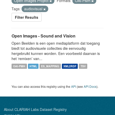
Open Images Project
Formats:
OAI-PMH
Tags:
audiovisual
Filter Results
Open Images - Sound and Vision
Open Beelden is een open mediaplatform dat toegang
biedt tot audiovisuele collecties die eenvoudig
hergebruikt kunnen worden. Een voorbeeld daarvan is
het ‘remixen’ van...
OAI-PMH
HTML
ES_MAPPING
XML2RDF
TSV
You can also access this registry using the
API
(see
API Docs
).
About CLARIAH Labs Dataset Registry