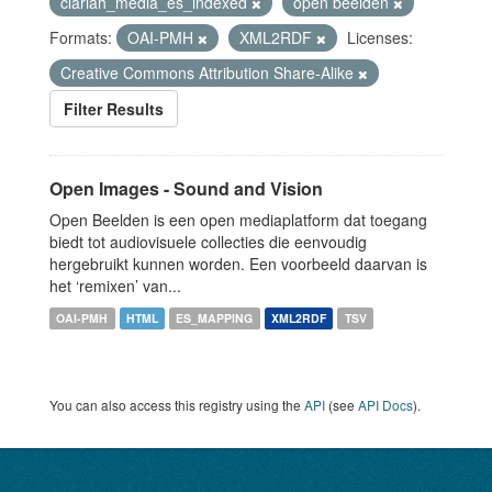
clariah_media_es_indexed
open beelden
Formats:
OAI-PMH
XML2RDF
Licenses:
Creative Commons Attribution Share-Alike
Filter Results
Open Images - Sound and Vision
Open Beelden is een open mediaplatform dat toegang
biedt tot audiovisuele collecties die eenvoudig
hergebruikt kunnen worden. Een voorbeeld daarvan is
het ‘remixen’ van...
OAI-PMH
HTML
ES_MAPPING
XML2RDF
TSV
You can also access this registry using the
API
(see
API Docs
).