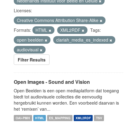
Nederlands Instituut voor Beeld en Geluid
Licenses:
Creative Commons Attribution Share-Alike
Formats:
HTML
XML2RDF
Tags:
open beelden
clariah_media_es_indexed
audiovisual
Filter Results
Open Images - Sound and Vision
Open Beelden is een open mediaplatform dat toegang
biedt tot audiovisuele collecties die eenvoudig
hergebruikt kunnen worden. Een voorbeeld daarvan is
het ‘remixen’ van...
OAI-PMH
HTML
ES_MAPPING
XML2RDF
TSV