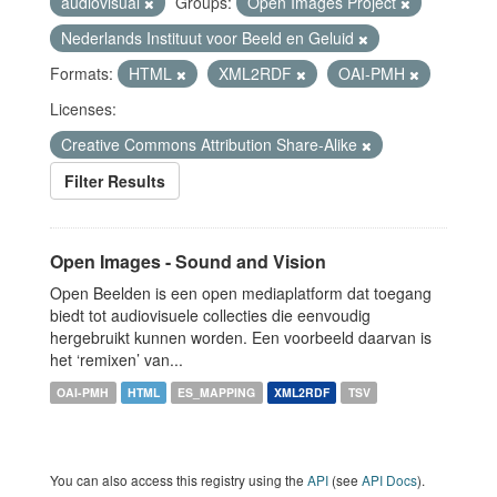
audiovisual
Groups:
Open Images Project
Nederlands Instituut voor Beeld en Geluid
Formats:
HTML
XML2RDF
OAI-PMH
Licenses:
Creative Commons Attribution Share-Alike
Filter Results
Open Images - Sound and Vision
Open Beelden is een open mediaplatform dat toegang
biedt tot audiovisuele collecties die eenvoudig
hergebruikt kunnen worden. Een voorbeeld daarvan is
het ‘remixen’ van...
OAI-PMH
HTML
ES_MAPPING
XML2RDF
TSV
You can also access this registry using the
API
(see
API Docs
).