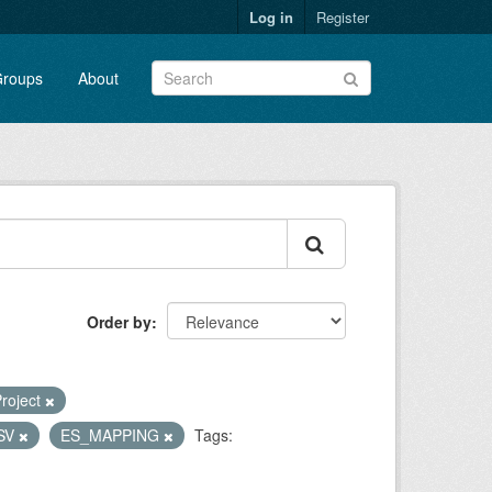
Log in
Register
roups
About
Order by
roject
SV
ES_MAPPING
Tags: