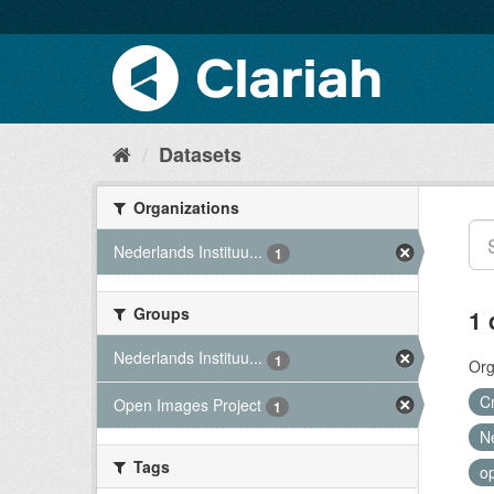
Datasets
Organizations
Nederlands Instituu...
1
Groups
1 
Nederlands Instituu...
1
Org
C
Open Images Project
1
N
Tags
o