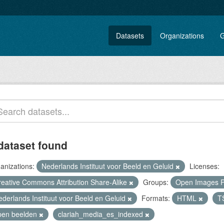
Datasets
Organizations
G
dataset found
anizations:
Nederlands Instituut voor Beeld en Geluid
Licenses:
reative Commons Attribution Share-Alike
Groups:
Open Images P
ederlands Instituut voor Beeld en Geluid
Formats:
HTML
T
pen beelden
clariah_media_es_indexed