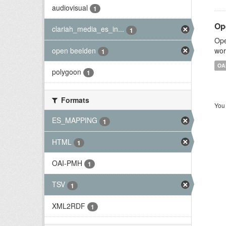
audiovisual
1
Op
clariah_media_es_in...
1
Ope
open beelden
wor
1
OA
polygoon
1
Formats
You 
ES_MAPPING
1
HTML
1
OAI-PMH
1
TSV
1
XML2RDF
1