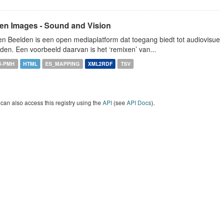
en Images - Sound and Vision
n Beelden is een open mediaplatform dat toegang biedt tot audiovisuel
den. Een voorbeeld daarvan is het ‘remixen’ van...
I-PMH
HTML
ES_MAPPING
XML2RDF
TSV
can also access this registry using the
API
(see
API Docs
).