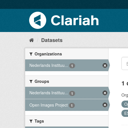
Datasets
Organizations
Nederlands Instituu...
1
Groups
1 
Nederlands Instituu...
1
Org
O
Open Images Project
1
E
Tags