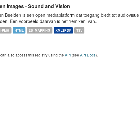
en Images - Sound and Vision
n Beelden is een open mediaplatform dat toegang biedt tot audiovisuel
den. Een voorbeeld daarvan is het ‘remixen’ van...
I-PMH
HTML
ES_MAPPING
XML2RDF
TSV
can also access this registry using the
API
(see
API Docs
).