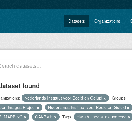
Datasets
Organizations
G
dataset found
anizations:
Nederlands Instituut voor Beeld en Geluid
Groups:
pen Images Project
Nederlands Instituut voor Beeld en Geluid
S_MAPPING
OAI-PMH
Tags:
clariah_media_es_indexed