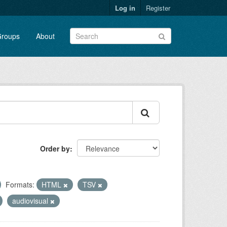
Log in
Register
roups
About
Order by
Formats:
HTML
TSV
audiovisual