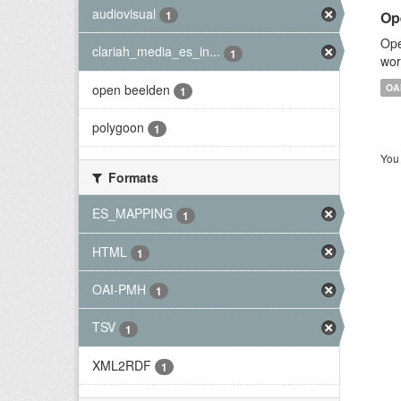
audiovisual
Op
1
Ope
clariah_media_es_in...
1
wor
open beelden
OA
1
polygoon
1
You 
Formats
ES_MAPPING
1
HTML
1
OAI-PMH
1
TSV
1
XML2RDF
1