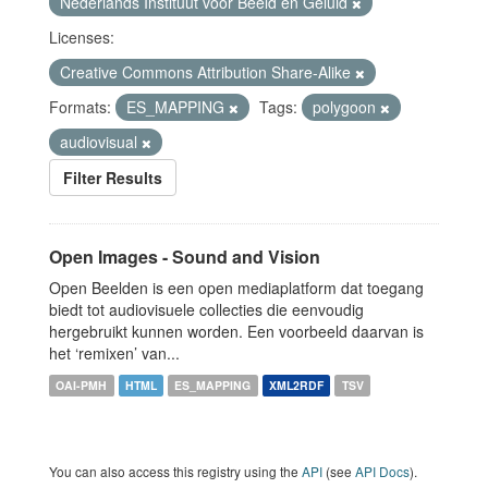
Nederlands Instituut voor Beeld en Geluid
Licenses:
Creative Commons Attribution Share-Alike
Formats:
ES_MAPPING
Tags:
polygoon
audiovisual
Filter Results
Open Images - Sound and Vision
Open Beelden is een open mediaplatform dat toegang
biedt tot audiovisuele collecties die eenvoudig
hergebruikt kunnen worden. Een voorbeeld daarvan is
het ‘remixen’ van...
OAI-PMH
HTML
ES_MAPPING
XML2RDF
TSV
You can also access this registry using the
API
(see
API Docs
).