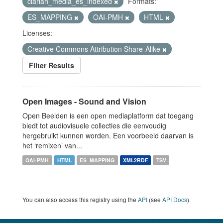
clariah_media_es_indexed
Formats:
ES_MAPPING
OAI-PMH
HTML
Licenses:
Creative Commons Attribution Share-Alike
Filter Results
Open Images - Sound and Vision
Open Beelden is een open mediaplatform dat toegang
biedt tot audiovisuele collecties die eenvoudig
hergebruikt kunnen worden. Een voorbeeld daarvan is
het ‘remixen’ van...
OAI-PMH
HTML
ES_MAPPING
XML2RDF
TSV
You can also access this registry using the
API
(see
API Docs
).