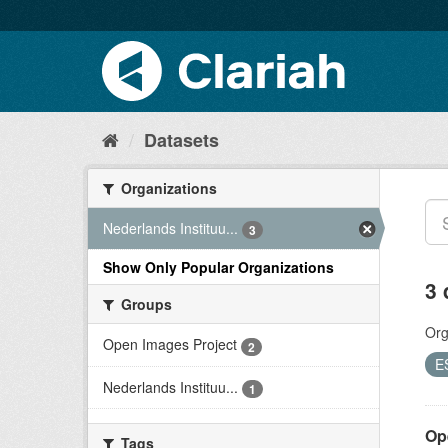
Datasets
Organizations
Nederlands Instituu...
3
Show Only Popular Organizations
3 
Groups
Org
Open Images Project
2
E
Nederlands Instituu...
1
Op
Tags