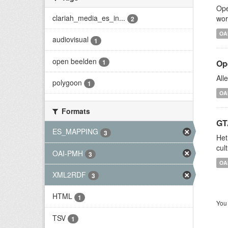
Ope
clariah_media_es_in...
wor
2
OA
audiovisual
1
open beelden
1
Op
All
polygoon
1
OA
Formats
GT
ES_MAPPING
3
Het
cul
OAI-PMH
3
OA
XML2RDF
3
HTML
1
You 
TSV
1