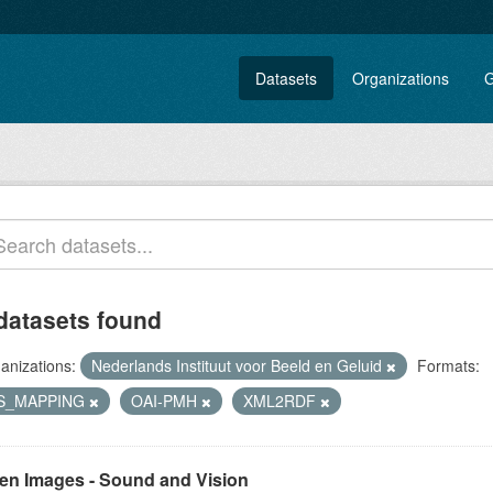
Datasets
Organizations
G
datasets found
anizations:
Nederlands Instituut voor Beeld en Geluid
Formats:
S_MAPPING
OAI-PMH
XML2RDF
en Images - Sound and Vision