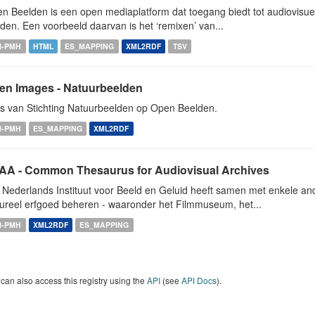
n Beelden is een open mediaplatform dat toegang biedt tot audiovisuel
den. Een voorbeeld daarvan is het ‘remixen’ van...
I-PMH
HTML
ES_MAPPING
XML2RDF
TSV
en Images - Natuurbeelden
es van Stichting Natuurbeelden op Open Beelden.
I-PMH
ES_MAPPING
XML2RDF
AA - Common Thesaurus for Audiovisual Archives
 Nederlands Instituut voor Beeld en Geluid heeft samen met enkele an
tureel erfgoed beheren - waaronder het Filmmuseum, het...
I-PMH
XML2RDF
ES_MAPPING
can also access this registry using the
API
(see
API Docs
).