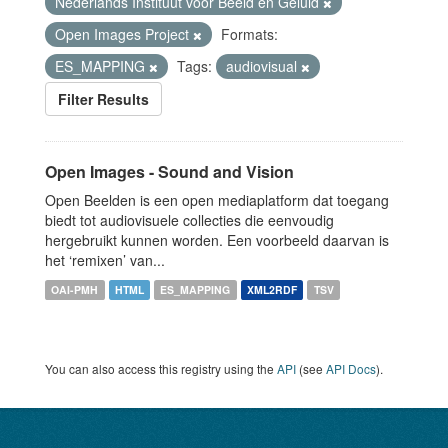
Nederlands Instituut voor Beeld en Geluid
Open Images Project
Formats:
ES_MAPPING
Tags:
audiovisual
Filter Results
Open Images - Sound and Vision
Open Beelden is een open mediaplatform dat toegang
biedt tot audiovisuele collecties die eenvoudig
hergebruikt kunnen worden. Een voorbeeld daarvan is
het ‘remixen’ van...
OAI-PMH
HTML
ES_MAPPING
XML2RDF
TSV
You can also access this registry using the
API
(see
API Docs
).