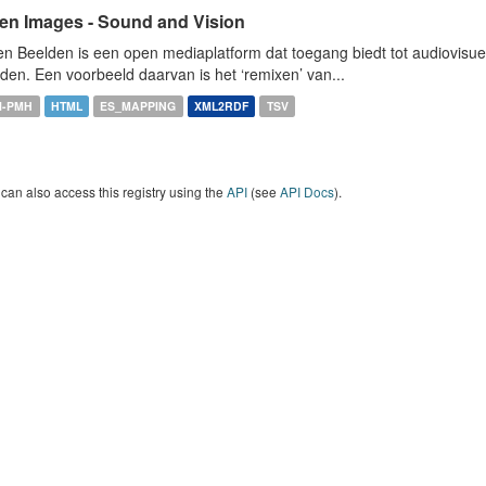
en Images - Sound and Vision
n Beelden is een open mediaplatform dat toegang biedt tot audiovisuel
den. Een voorbeeld daarvan is het ‘remixen’ van...
I-PMH
HTML
ES_MAPPING
XML2RDF
TSV
can also access this registry using the
API
(see
API Docs
).