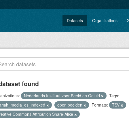
Datasets
Organizations
G
dataset found
anizations:
Nederlands Instituut voor Beeld en Geluid
Tags:
lariah_media_es_indexed
open beelden
Formats:
TSV
reative Commons Attribution Share-Alike