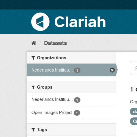
Datasets
Organizations
Nederlands Instituu...
1
Groups
1 
Nederlands Instituu...
1
Org
c
Open Images Project
1
C
Tags