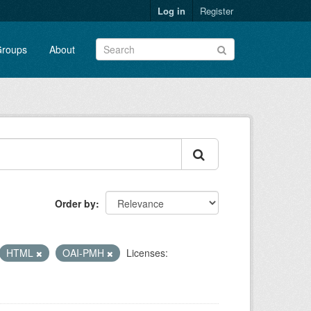
Log in
Register
roups
About
Order by
HTML
OAI-PMH
Licenses: