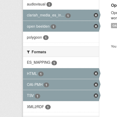
audiovisual
Op
1
Ope
clariah_media_es_in...
1
wor
open beelden
OA
1
polygoon
1
You 
Formats
ES_MAPPING
1
HTML
1
OAI-PMH
1
TSV
1
XML2RDF
1